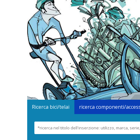
Ricerca bici/telai
ricerca componenti/acces