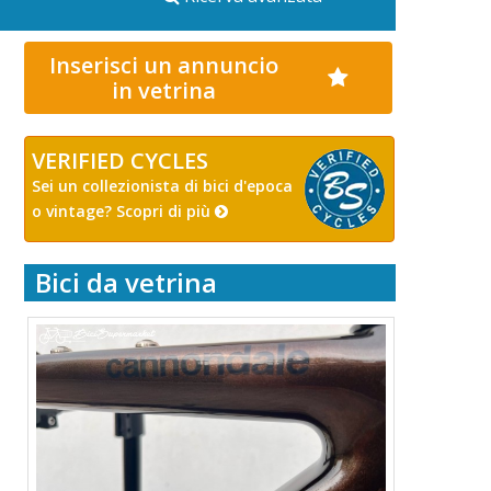
Inserisci un annuncio
in vetrina
VERIFIED CYCLES
Sei un collezionista di bici d'epoca
o vintage? Scopri di più
Bici da vetrina