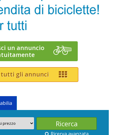
sci un annuncio
atuitamente
 tutti gli annunci
abilia
Ricerva avanzata