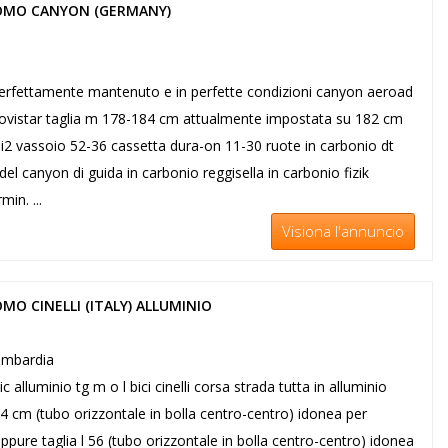
UOMO CANYON (GERMANY)
perfettamente mantenuto e in perfette condizioni canyon aeroad
i movistar taglia m 178-184 cm attualmente impostata su 182 cm
di2 vassoio 52-36 cassetta dura-on 11-30 ruote in carbonio dt
el canyon di guida in carbonio reggisella in carbonio fizik
in. ...
Visiona l'annuncio
MO CINELLI (ITALY) ALLUMINIO
ombardia
c alluminio tg m o l bici cinelli corsa strada tutta in alluminio
54 cm (tubo orizzontale in bolla centro-centro) idonea per
pure taglia l 56 (tubo orizzontale in bolla centro-centro) idonea