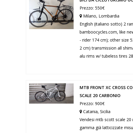
Prezzo: 550€
Milano, Lombardia
English (italiano sotto) 2
bamboocycles.com, like new
- rider 174 cm); other size 
2 cm) transmission all shim
alu rims w/ tubeless tires 2
MTB FRONT XC CROSS CO
SCALE 20 CARBONIO
Prezzo: 900€
Catania, Sicilia
Vendesi mtb scott scale 20 
gamma già latticizzate misu