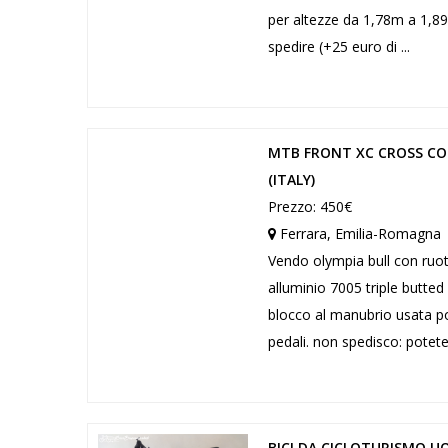
per altezze da 1,78m a 1,8
spedire (+25 euro di ...
MTB FRONT XC CROSS COU
(ITALY)
Prezzo: 450€
Ferrara, Emilia-Romagna
Vendo olympia bull con ruote
alluminio 7005 triple butte
blocco al manubrio usata po
pedali. non spedisco: potete 
BICI DA CICLOTURISMO