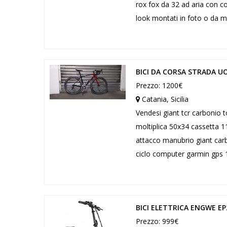
rox fox da 32 ad aria con c
look montati in foto o da m
BICI DA CORSA STRADA U
Prezzo: 1200€
Catania, Sicilia
Vendesi giant tcr carbonio
moltiplica 50x34 cassetta 11
attacco manubrio giant car
ciclo computer garmin gps 1
BICI ELETTRICA ENGWE E
Prezzo: 999€