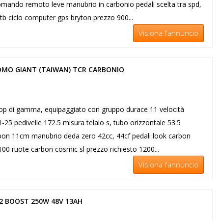
omando remoto leve manubrio in carbonio pedali scelta tra spd,
tb ciclo computer gps bryton prezzo 900...
Visiona l'annuncio
OMO GIANT (TAIWAN) TCR CARBONIO
 top di gamma, equipaggiato con gruppo durace 11 velocità
-25 pedivelle 172.5 misura telaio s, tubo orizzontale 53.5
bon 11cm manubrio deda zero 42cc, 44cf pedali look carbon
00 ruote carbon cosmic sl prezzo richiesto 1200...
Visiona l'annuncio
P2 BOOST 250W 48V 13AH