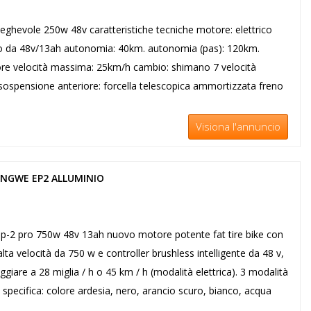
eghevole 250w 48v caratteristiche tecniche motore: elettrico
itio da 48v/13ah autonomia: 40km. autonomia (pas): 120km.
5 ore velocità massima: 25km/h cambio: shimano 7 velocità
 sospensione anteriore: forcella telescopica ammortizzata freno
Visiona l'annuncio
 ENGWE EP2 ALLUMINIO
ep-2 pro 750w 48v 13ah nuovo motore potente fat tire bike con
lta velocità da 750 w e controller brushless intelligente da 48 v,
ggiare a 28 miglia / h o 45 km / h (modalità elettrica). 3 modalità
za specifica: colore ardesia, nero, arancio scuro, bianco, acqua