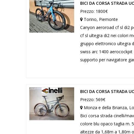
BICI DA CORSA STRADA 
Prezzo: 1800€
Torino, Piemonte
Canyon aeroroad cf sl di2 
cf sl ultegra di2 nei color
gruppo elettronico ultegra 
swiss arc 1400 aerocockpit d
supporto per navigatore garm
BICI DA CORSA STRADA UO
Prezzo: 569€
Monza e della Brianza, L
Bici corsa strada cinelli/mavi
colore blu opaco taglia m. 
altezze da 1,68m a 1,80m op