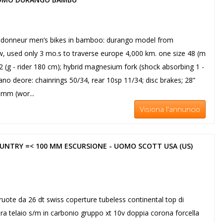
 randonneur men’s bikes in bamboo: durango model from
, used only 3 mo.s to traverse europe 4,000 km. one size 48 (m
52 (g - rider 180 cm); hybrid magnesium fork (shock absorbing 1 -
ano deore: chainrings 50/34, rear 10sp 11/34; disc brakes; 28”
8mm (wor...
Visiona l'annuncio
UNTRY =< 100 MM ESCURSIONE - UOMO SCOTT USA (US)
ruote da 26 dt swiss coperture tubeless continental top di
ra telaio s/m in carbonio gruppo xt 10v doppia corona forcella