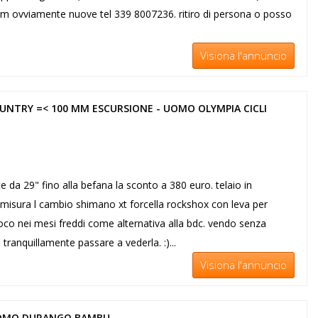
9m ovviamente nuove tel 339 8007236. ritiro di persona o posso
Visiona l'annuncio
NTRY =< 100 MM ESCURSIONE - UOMO OLYMPIA CICLI
 da 29" fino alla befana la sconto a 380 euro. telaio in
d misura l cambio shimano xt forcella rockshox con leva per
co nei mesi freddi come alternativa alla bdc. vendo senza
tranquillamente passare a vederla. :)...
Visiona l'annuncio
 UOMO DURANGO BAMBU