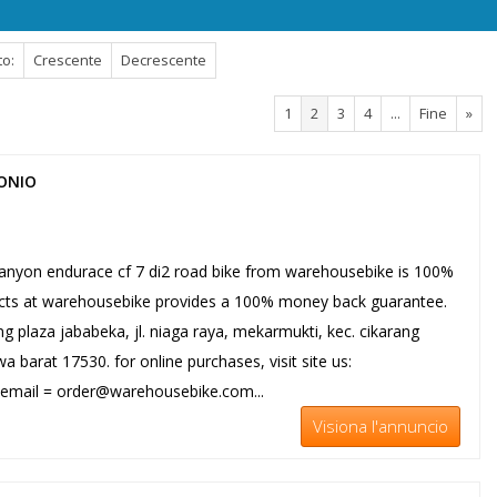
to:
Crescente
Decrescente
1
2
3
4
...
Fine
»
BONIO
anyon endurace cf 7 di2 road bike from warehousebike is 100%
ucts at warehousebike provides a 100% money back guarantee.
g plaza jababeka, jl. niaga raya, mekarmukti, kec. cikarang
a barat 17530. for online purchases, visit site us:
 email = order@warehousebike.com...
Visiona l'annuncio