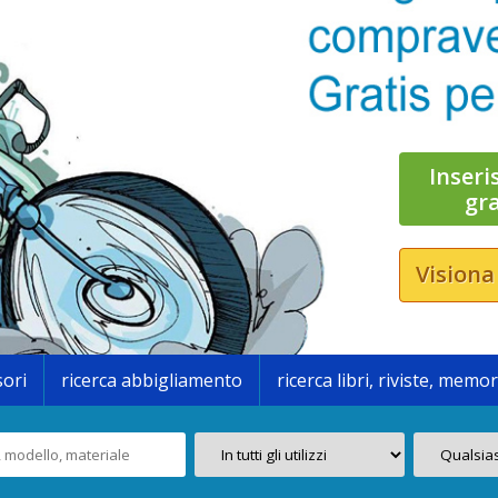
Inseri
gr
Visiona
sori
ricerca abbigliamento
ricerca libri, riviste, memor