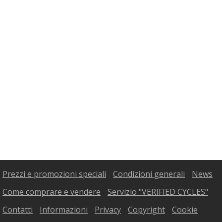
Prezzi e promozioni speciali
Condizioni generali
News
Come comprare e vendere
Servizio "VERIFIED CYCLES"
Contatti
Informazioni
Privacy
Copyright
Cookie