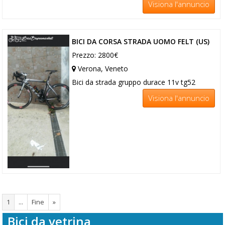
Visiona l'annuncio
BICI DA CORSA STRADA UOMO FELT (US)
Prezzo: 2800€
Verona, Veneto
Bici da strada gruppo durace 11v tg52
Visiona l'annuncio
1
...
Fine
»
Bici da vetrina