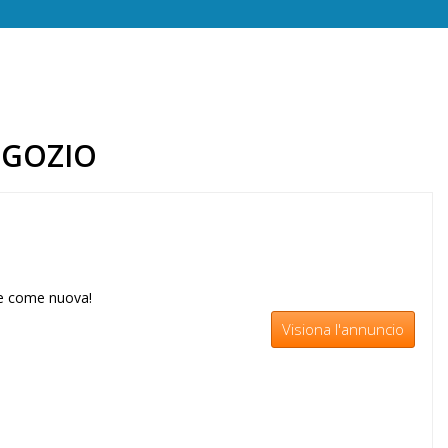
EGOZIO
te come nuova!
Visiona l'annuncio