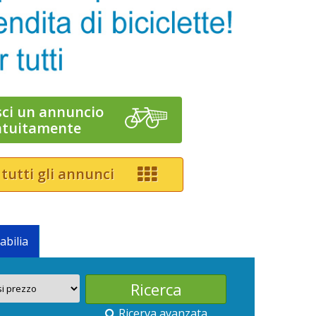
sci un annuncio
atuitamente
 tutti gli annunci
abilia
Ricerva avanzata