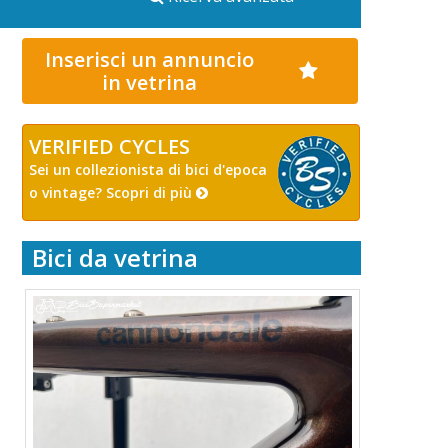
Inserisci un annuncio
in vetrina
VERIFIED CYCLES
Sei un collezionista di bici d'epoca
o vintage? Scopri di più
Bici da vetrina