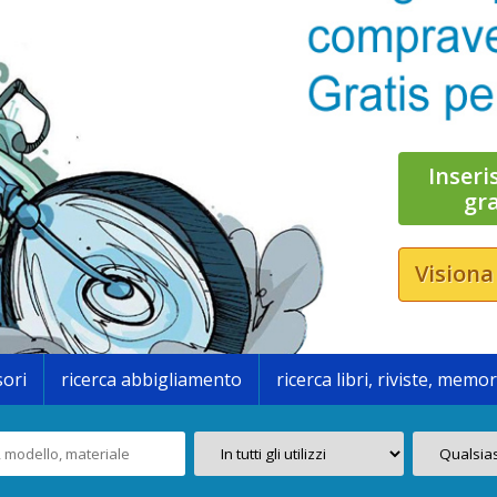
Inseri
gr
Visiona
sori
ricerca abbigliamento
ricerca libri, riviste, memor