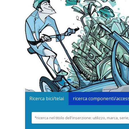
Ricerca bici/telai
ricerca componenti/acces