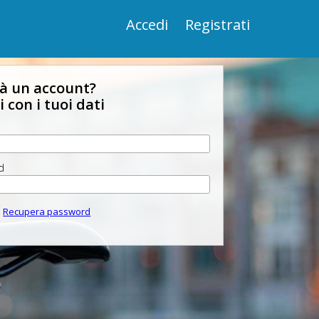
Accedi
Registrati
ià un account?
 con i tuoi dati
d
Recupera password