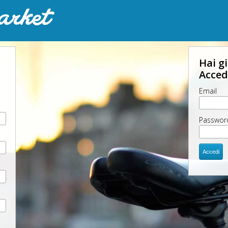
Hai g
Accedi
Email
Passwor
Accedi