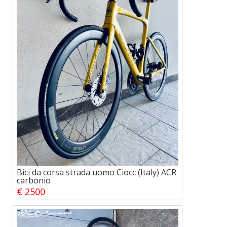
Bici da corsa strada uomo Ciocc (Italy) ACR
carbonio
€ 2500