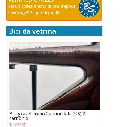
Sei un collezionista di bici d'epoca
o vintage? Scopri di più
Bici da vetrina
Bici gravel uomo Cannondale (US) 2
carbonio
€ 2200