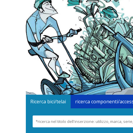
Ricerca bici/telai
ricerca componenti/acces