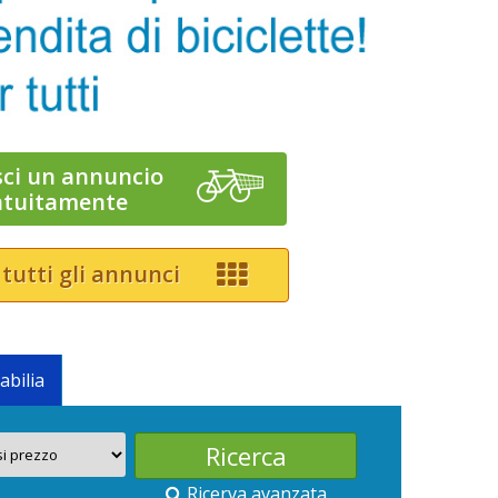
sci un annuncio
atuitamente
 tutti gli annunci
abilia
Ricerva avanzata