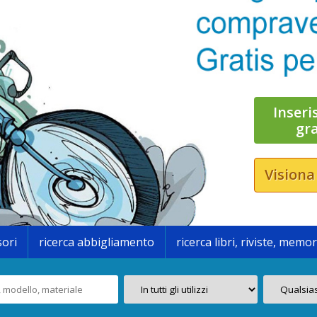
Inseri
gr
Visiona
sori
ricerca abbigliamento
ricerca libri, riviste, memor