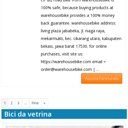
100% safe, because buying products at
warehousebike provides a 100% money
back guarantee. warehousebike address:
living plaza jababeka, jl. niaga raya,
mekarmukti, kec. cikarang utara, kabupaten
bekasi, jawa barat 17530. for online
purchases, visit site us:
https://warehousebike.com email =
order@warehousebike.com | ...
Visiona l'annuncio
1
2
3
...
Fine
»
Bici da vetrina