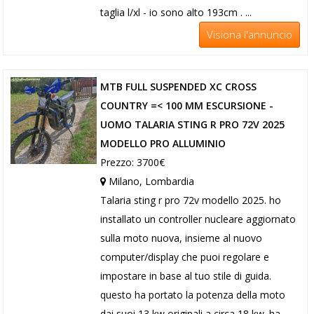
taglia l/xl - io sono alto 193cm . ...
Visiona l'annuncio
MTB FULL SUSPENDED XC CROSS
COUNTRY =< 100 MM ESCURSIONE -
UOMO TALARIA STING R PRO 72V 2025
MODELLO PRO ALLUMINIO
Prezzo: 3700€
Milano, Lombardia
Talaria sting r pro 72v modello 2025. ho
installato un controller nucleare aggiornato
sulla moto nuova, insieme al nuovo
computer/display che puoi regolare e
impostare in base al tuo stile di guida.
questo ha portato la potenza della moto
dai suoi 13 kw originali a circa 18 kw. ha