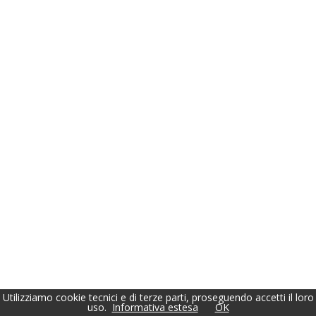
Utilizziamo cookie tecnici e di terze parti, proseguendo accetti il loro
uso.
Informativa estesa
OK