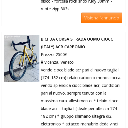
disco - forcella rock shox rudy 30mm -
ruote zipp 303s....
Visiona l'annuncio
BICI DA CORSA STRADA UOMO CIOCC
(ITALY) ACR CARBONIO
Prezzo: 2500€
Vicenza, Veneto
Vendo ciocc blade acr pari al nuovo taglia l
(174–182 cm) telaio carbonio monoscocca.
vendo splendida ciocc blade acr, condizioni
pari al nuovo, sempre tenuta con la
massima cura. allestimento: * telaio ciocc
blade acr – taglia l (ideale per altezza 174–
182 cm) * gruppo shimano ultegra di2
elettronico * attacco manubrio deda vinci