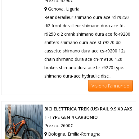
Prezzo: 6290€
Genova, Liguria
Rear derailleur shimano dura ace rd-r9250
di2 front derailleur shimano dura ace fd-
r9250 di2 crank shimano dura ace fc-r9200
shifters shimano dura ace st-r9270 di2
cassette shimano dura ace cs-r9200 12s
chain shimano dura ace cn-m9100 12s
brakes shimano dura ace br-r9270 type:
shimano dura-ace hydraulic disc...
Visiona l'annuncio
BICI ELETTRICA TREK (US) RAIL 9.9 X0 AXS
T-TYPE GEN 4 CARBONIO
Prezzo: 2600€
Bologna, Emilia-Romagna