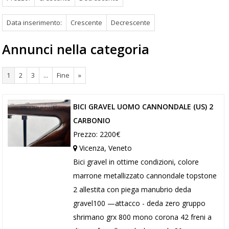
Data inserimento:
Crescente
Decrescente
Annunci nella categoria
1
2
3
...
Fine
»
BICI GRAVEL UOMO CANNONDALE (US) 2
CARBONIO
Prezzo: 2200€
Vicenza, Veneto
Bici gravel in ottime condizioni, colore
marrone metallizzato cannondale topstone
2 allestita con piega manubrio deda
gravel100 —attacco - deda zero gruppo
shrimano grx 800 mono corona 42 freni a