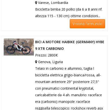
Varese, Lombardia
Bicicletta bimba 20 pollici (da 6 a 8 anni rif.
altezza 115 - 130 cm) ottime condizioni...
Visiona l'annuncio
BICI A MOTORE HAIBIKE (GERMANY) HYBE
9 XTR CARBONIO
Prezzo: 2800€
Genova, Liguria
Telaio in carbonio e alluminio, taglia l
bicicletta elettrica grigio-bianca/rossa, all-
mountain anteriore 29" posteriore 27,5"
con pneumatici continental kryptotal,
caricabatterie da 4 ah. manubrio: raceface
era (carbonio) manopole: raceface
reggisella telescopico: rockshox reverb asx