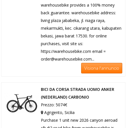
warehousebike provides a 100% money
back guarantee. warehousebike address:
living plaza jababeka, jl. niaga raya,
mekarmukti, kec. cikarang utara, kabupaten
bekasi, jawa barat 17530. for online
purchases, visit site us:
https://warehousebike.com email =
order@warehousebike.com...
Visiona l'annuncio
BICI DA CORSA STRADA UOMO ANKER
(NEDERLAND) CARBONIO
Prezzo: 5074€
Agrigento, Sicilia
Purchase 1 unit new 2026 canyon aeroad
cfr di2 road bike from warehousebike is