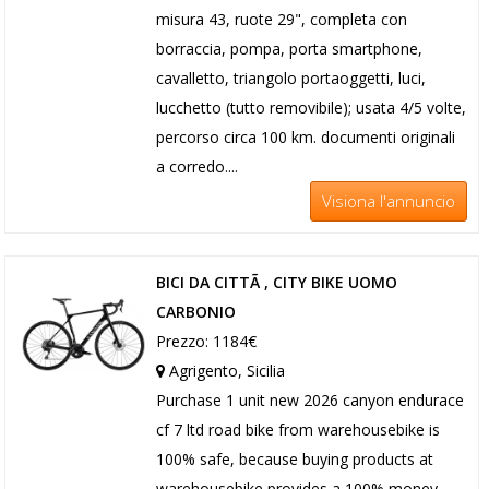
misura 43, ruote 29", completa con
borraccia, pompa, porta smartphone,
cavalletto, triangolo portaoggetti, luci,
lucchetto (tutto removibile); usata 4/5 volte,
percorso circa 100 km. documenti originali
a corredo....
Visiona l'annuncio
BICI DA CITTÃ , CITY BIKE UOMO
CARBONIO
Prezzo: 1184€
Agrigento, Sicilia
Purchase 1 unit new 2026 canyon endurace
cf 7 ltd road bike from warehousebike is
100% safe, because buying products at
warehousebike provides a 100% money