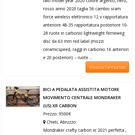
two model year 2020 colore argento, nero,
rosso anno 2020 taglia 56 cambio sram
force wireless elettronico 12 v rapportatura
anteriore 48-35 rapportatura posteriore 10-
28 ruote in carbonio lightweight ferneweg
disc da 63 mm red label (mozzi
ceramicspeed, raggi in carbonio 16 anteriori
e 20 posteriori) – ruote ...
Visiona l'annuncio
BICI A PEDALATA ASSISTITA MOTORE
MOVIMENTO CENTRALE MONDRAKER
(US) XR CARBON
Prezzo: 9500€
Chieti, Abruzzo
Mondraker crafty carbon xr 2021 perfetta ,