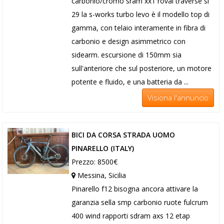
carbonio/cromo sram xx1 roval traverse sl
29 la s-works turbo levo è il modello top di
gamma, con telaio interamente in fibra di
carbonio e design asimmetrico con
sidearm. escursione di 150mm sia
sull'anteriore che sul posteriore, un motore
potente e fluido, e una batteria da ...
Visiona l'annuncio
BICI DA CORSA STRADA UOMO
PINARELLO (ITALY)
Prezzo: 8500€
Messina, Sicilia
Pinarello f12 bisogna ancora attivare la
garanzia sella smp carbonio ruote fulcrum
400 wind rapporti sdram axs 12 etap