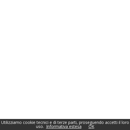
Utilizziamo cookie tecnici e di terze parti, proseguendo accetti il loro
uso.
Informativa estesa
OK