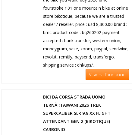
fourstroke r 01 one mountain bike at online
store bikotique, because we are a trusted
dealer / reseller. price : usd 8,300.00 brand :
bmc product code : bq260202 payment
accepted : bank transfer, western union,
moneygram, wise, xoom, paypal, sendwive,
revolut, remitly, paysend, transfergo.
shipping service : dhl/ups/...
Visiona l'annuncio
BICI DA CORSA STRADA UOMO
TERNÂ (TAIWAN) 2026 TREK
SUPERCALIBER SLR 9.9 XX FLIGHT
ATTENDANT GEN 2 (BIKOTIQUE)
CARBONIO