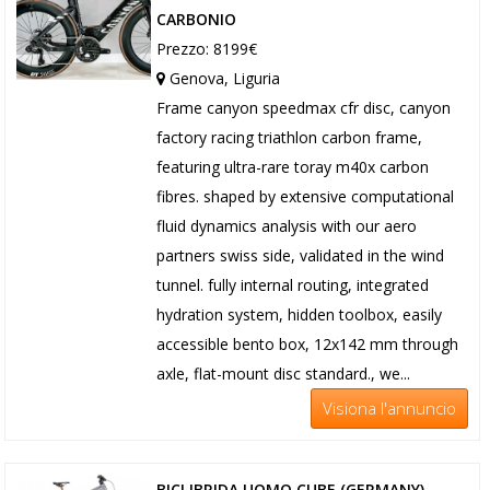
CARBONIO
Prezzo: 8199€
Genova, Liguria
Frame canyon speedmax cfr disc, canyon
factory racing triathlon carbon frame,
featuring ultra-rare toray m40x carbon
fibres. shaped by extensive computational
fluid dynamics analysis with our aero
partners swiss side, validated in the wind
tunnel. fully internal routing, integrated
hydration system, hidden toolbox, easily
accessible bento box, 12x142 mm through
axle, flat-mount disc standard., we...
Visiona l'annuncio
BICI IBRIDA UOMO CUBE (GERMANY)