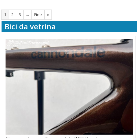
1
2
3
...
Fine
»
Bici da vetrina