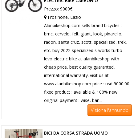
ELECTRIC BIKE CARBONIO
Prezzo: 9000€
Frosinone, Lazio
Alanbikeshop.com sells brand bicycles :
bmc, cervelo, felt, giant, look, pinarello,
radon, santa cruz, scott, specialized, trek,
etc. buy 2022 specialized s-works turbo
levo electric bike at alanbikeshop with
cheap price, best quality guaranted,
international warranty. visit us at
www.alanbikeshop.com price : usd 9000.00
fixed product : available & 100% new
original payment : wise, ban...
Visiona l'annuncio
BICI DA CORSA STRADA UOMO