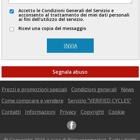
Accetto le Condizioni Generali del Servizio e
acconsento al trattamento dei miei dati personali
ai fini dell'utilizzo del servizio.
Ricevi una copia del messaggio
INVIA
Segnala abuso
Prezzi e promozioni speciali
Condizioni generali
News
Come comprare e vendere
Servizio "VERIFIED CYCLES"
Contatti
Informazioni
Privacy
Copyright
Cookie
© Copyright 2016 a cura di Bicisupermarket. Tutti i diritti