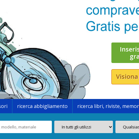
Inseri
gr
Visiona
sori
ricerca abbigliamento
ricerca libri, riviste, memor