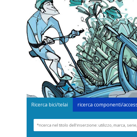
Ricerca bici/telai
ricerca componenti/acces