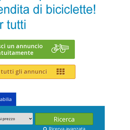
sci un annuncio
atuitamente
 tutti gli annunci
abilia
Ricerva avanzata