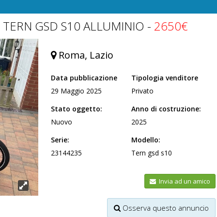
MO TERN GSD S10 ALLUMINIO -
2650€
Roma, Lazio
Data pubblicazione
Tipologia venditore
29 Maggio 2025
Privato
Stato oggetto:
Anno di costruzione:
Nuovo
2025
Serie:
Modello:
23144235
Tern gsd s10
Invia ad un amico
Osserva questo annuncio