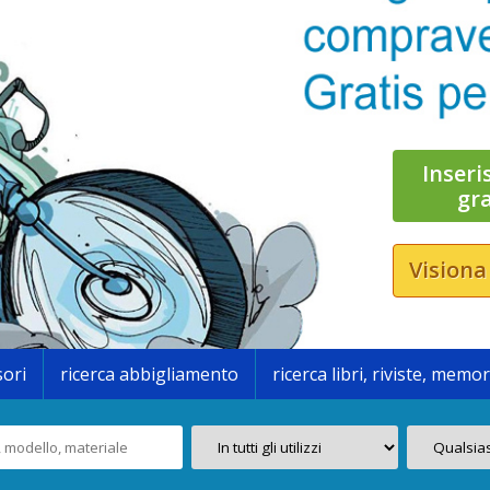
Inseri
gr
Visiona
sori
ricerca abbigliamento
ricerca libri, riviste, memor