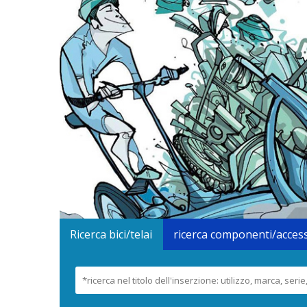
Ricerca bici/telai
ricerca componenti/acces