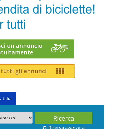
sci un annuncio
atuitamente
 tutti gli annunci
abilia
Ricerva avanzata