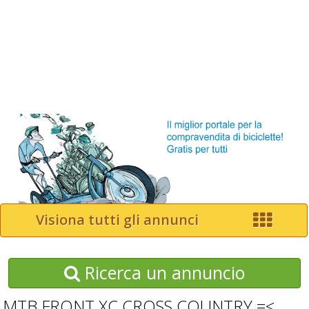
Visiona tutti gli annunci
Ricerca un annuncio
MTB FRONT XC CROSS COUNTRY =<