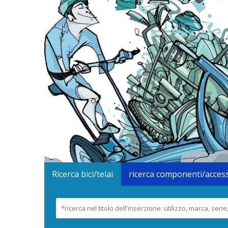
Ricerca bici/telai
ricerca componenti/acces