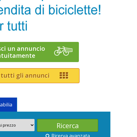
sci un annuncio
atuitamente
 tutti gli annunci
abilia
Ricerva avanzata