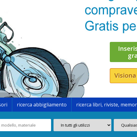
Inseri
gr
Visiona
sori
ricerca abbigliamento
ricerca libri, riviste, memor