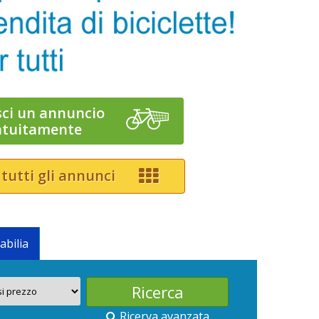
sci un annuncio
atuitamente
 tutti gli annunci
abilia
Ricerva avanzata