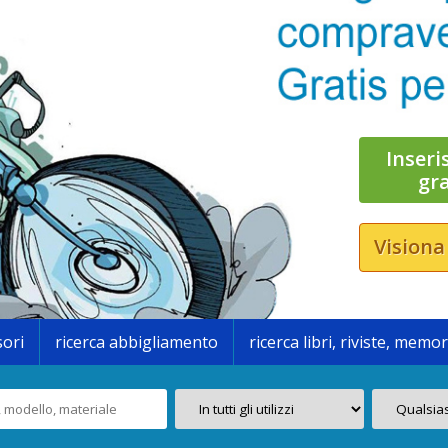
Inseri
gr
Visiona
sori
ricerca abbigliamento
ricerca libri, riviste, memor