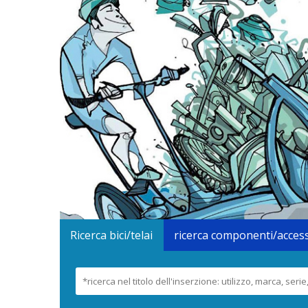
Ricerca bici/telai
ricerca componenti/acces