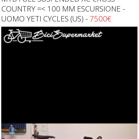
COUNTRY =< 100 MM ESCURSIONE -
UOMO YETI CYCLES (US) -
7500€