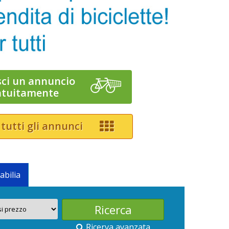
sci un annuncio
atuitamente
 tutti gli annunci
abilia
Ricerva avanzata