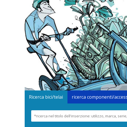
Ricerca bici/telai
ricerca componenti/acces