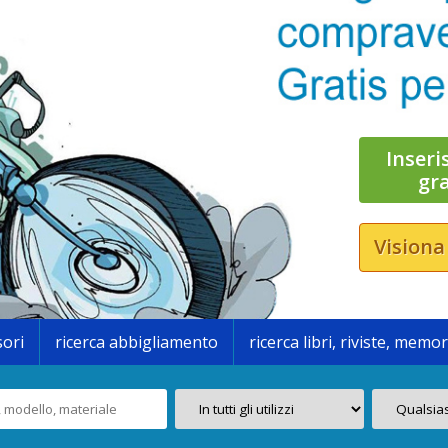
Inseri
gr
Visiona
sori
ricerca abbigliamento
ricerca libri, riviste, memor