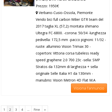
Prezzo: 1950€
Verbano-Cusio-Ossola, Piemonte
Vendo bici full carbon Wilier GTR team del
2017 taglia XL (57,2) montata shimano
Ultegra FC-6800. -corona: 50/34 -lunghezza
pedivella: 172,5 mm -pacco pignoni: 11/32 -
ruote: alluminio Vision Trimax 30 -
copertoni: Vittoria corsa tubeless ready
speed graphene 2.0 700 23c -sella: SMP
Stratos da 132mm di larghezza + sella
originale Selle Italia H1 da 130mm -
manubrio: Vision Metron 4D Flat M.A
Visiona l'annuncio
1
2
3
4
...
Fine
»