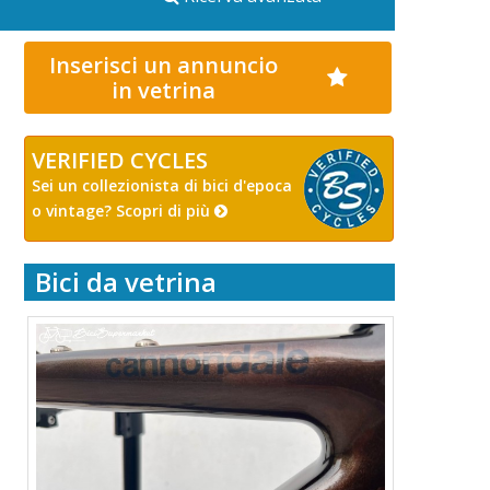
Inserisci un annuncio
in vetrina
VERIFIED CYCLES
Sei un collezionista di bici d'epoca
o vintage? Scopri di più
Bici da vetrina