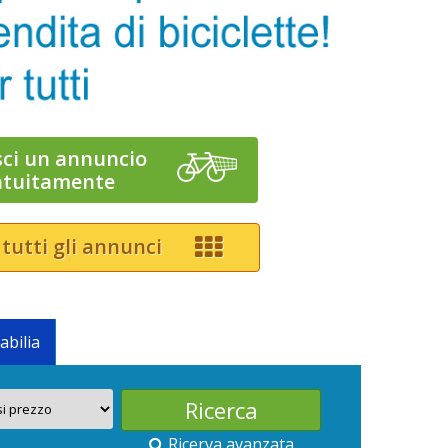
sci un annuncio
atuitamente
 tutti gli annunci
abilia
Ricerva avanzata