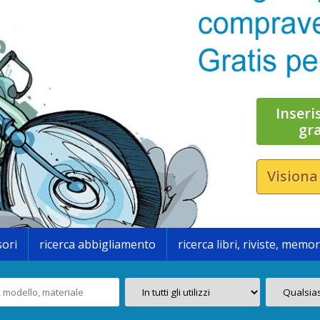
Inseri
gr
Visiona
sori
ricerca abbigliamento
ricerca libri, riviste, memor