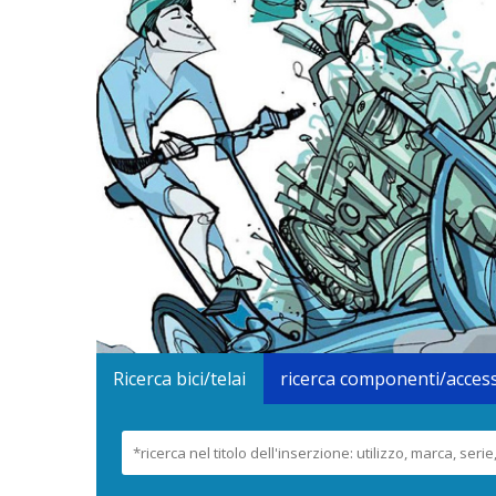
Ricerca bici/telai
ricerca componenti/acces