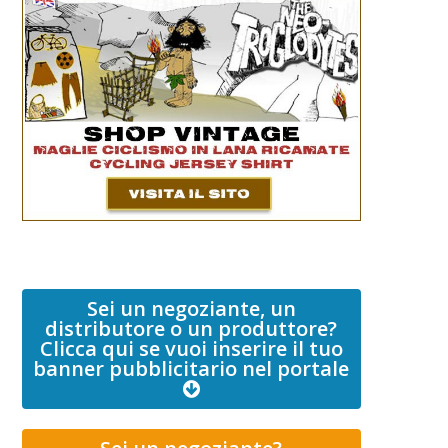
Sei un negoziante, un
distributore o un produttore?
Clicca qui se vuoi inserire il tuo
banner pubblicitario nel portale