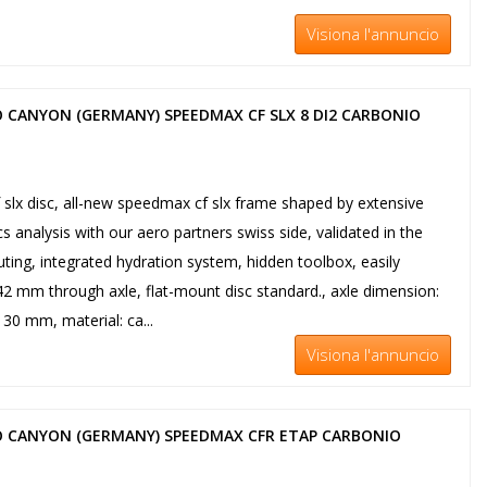
Visiona l'annuncio
 CANYON (GERMANY) SPEEDMAX CF SLX 8 DI2 CARBONIO
lx disc, all-new speedmax cf slx frame shaped by extensive
 analysis with our aero partners swiss side, validated in the
routing, integrated hydration system, hidden toolbox, easily
2 mm through axle, flat-mount disc standard., axle dimension:
30 mm, material: ca...
Visiona l'annuncio
O CANYON (GERMANY) SPEEDMAX CFR ETAP CARBONIO