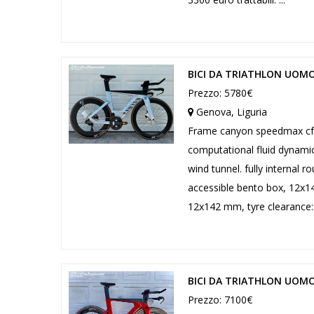
BICI DA TRIATHLON UOMO
Prezzo: 5780€
Genova, Liguria
Frame canyon speedmax cf s
computational fluid dynamics
wind tunnel. fully internal 
accessible bento box, 12x14
12x142 mm, tyre clearance: 
BICI DA TRIATHLON UOM
Prezzo: 7100€