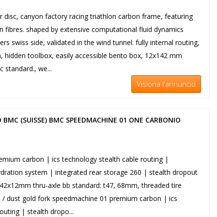
isc, canyon factory racing triathlon carbon frame, featuring
n fibres. shaped by extensive computational fluid dynamics
rs swiss side, validated in the wind tunnel. fully internal routing,
m, hidden toolbox, easily accessible bento box, 12x142 mm
c standard., we...
Visiona l'annuncio
 BMC (SUISSE) BMC SPEEDMACHINE 01 ONE CARBONIO
ium carbon | ics technology stealth cable routing |
ydration system | integrated rear storage 260 | stealth dropout
 142x12mm thru-axle bb standard: t47, 68mm, threaded tire
n / dust gold fork speedmachine 01 premium carbon | ics
outing | stealth dropo...