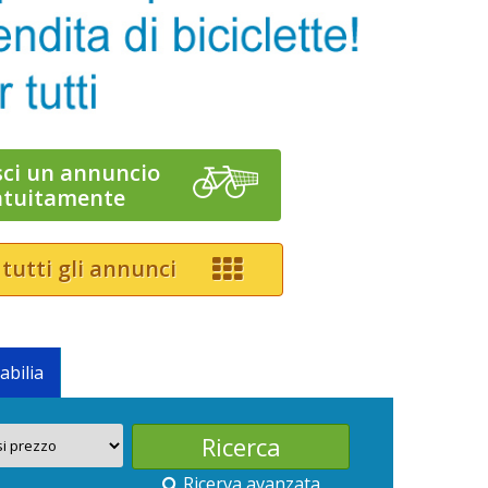
sci un annuncio
atuitamente
 tutti gli annunci
abilia
Ricerva avanzata