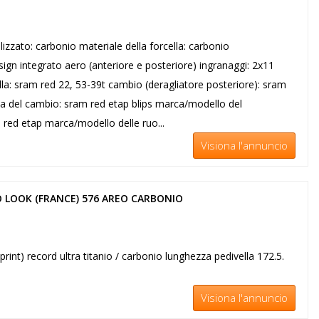
lizzato: carbonio materiale della forcella: carbonio
ign integrato aero (anteriore e posteriore) ingranaggi: 2x11
la: sram red 22, 53-39t cambio (deragliatore posteriore): sram
a del cambio: sram red etap blips marca/modello del
 red etap marca/modello delle ruo...
Visiona l'annuncio
 LOOK (FRANCE) 576 AREO CARBONIO
a
print) record ultra titanio / carbonio lunghezza pedivella 172.5.
Visiona l'annuncio