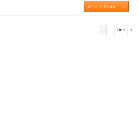
Visiona l'annuncio
1
...
Fine
»