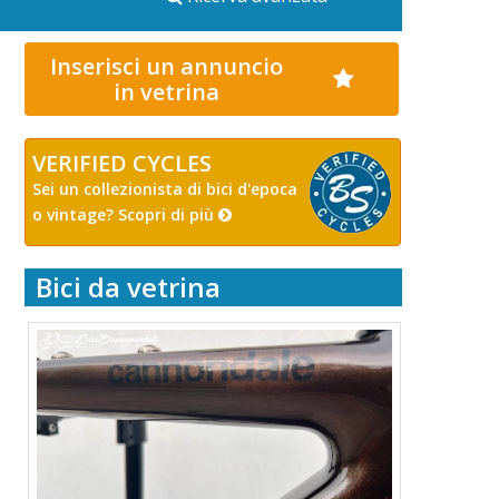
Inserisci un annuncio
in vetrina
VERIFIED CYCLES
Sei un collezionista di bici d'epoca
o vintage? Scopri di più
Bici da vetrina