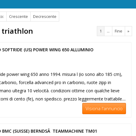
to:
Crescente
Decrescente
 triathlon
1
...
Fine
»
 SOFTRIDE (US) POWER WING 650 ALLUMINIO
tride power wing 650 anno 1994. misura l (io sono alto 185 cm),
 carbonio, forcella advanced pro in carbonio, ruote zipp in
mano ultegra 10 velocità. condizioni ottime con qualche lieve
orni di cento (fe), non spedisco. prezzo leggermente trattabile....
Visiona l'annuncio
O BMC (SUISSE) BERNDSÂ TEAMMACHINE TM01