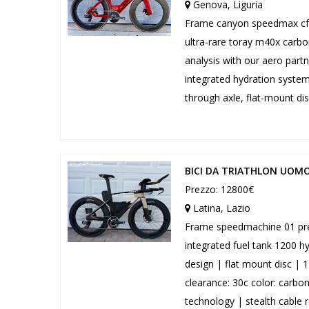
Genova, Liguria
Frame canyon speedmax cfr d
ultra-rare toray m40x carbo
analysis with our aero partne
integrated hydration syste
through axle, flat-mount dis
BICI DA TRIATHLON UOMO
Prezzo: 12800€
Latina, Lazio
Frame speedmachine 01 prem
integrated fuel tank 1200 h
design | flat mount disc |
clearance: 30c color: carbo
technology | stealth cable r