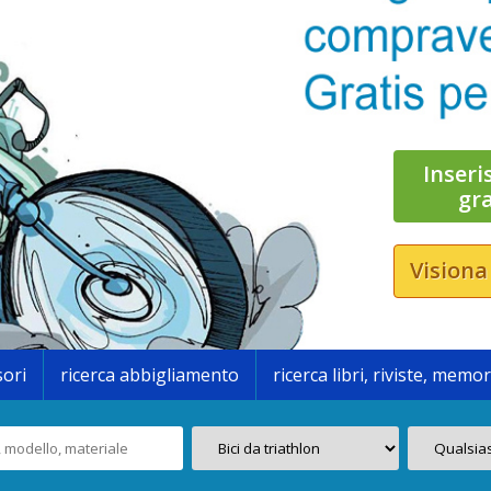
Inseri
gr
Visiona
sori
ricerca abbigliamento
ricerca libri, riviste, memor