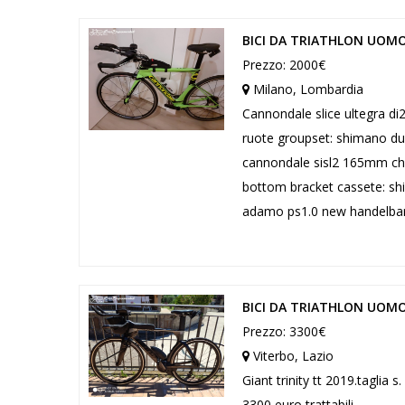
BICI DA TRIATHLON UOMO
Prezzo: 2000€
Milano, Lombardia
Cannondale slice ultegra di
ruote groupset: shimano dur
cannondale sisl2 165mm cha
bottom bracket cassete: sh
adamo ps1.0 new handelbar a
BICI DA TRIATHLON UOMO
Prezzo: 3300€
Viterbo, Lazio
Giant trinity tt 2019.taglia
3300 euro trattabili. ...