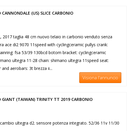
 CANNONDALE (US) SLICE CARBONIO
2, 2017 taglia 48 cm nuovo telaio in carbonio venduto senza
a ace di2 9070 11speed with cyclingceramic pullys crank:
inring: fsa 53/39 130bcd botom bracket: cyclingceramic
imano ultegra 11-28 chain: shimano ultegra 11speed seat:
nd aerobars: 3t brezza ii...
Visiona l'annuncio
 GIANT (TAIWAN) TRINITY TT 2019 CARBONIO
 s. cambio ultegra d2. sensore potenza integrato. 52/36 11v 11/30