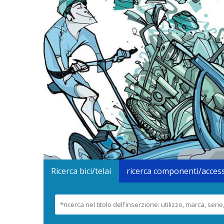
Ricerca bici/telai
ricerca componenti/acces