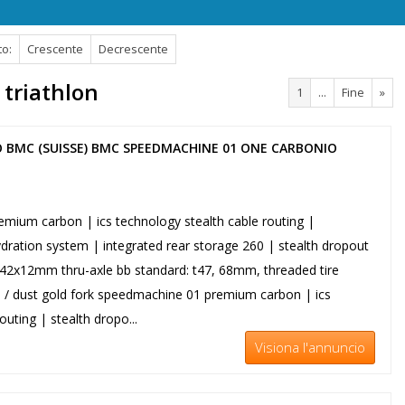
to:
Crescente
Decrescente
 triathlon
1
...
Fine
»
 BMC (SUISSE) BMC SPEEDMACHINE 01 ONE CARBONIO
ium carbon | ics technology stealth cable routing |
ydration system | integrated rear storage 260 | stealth dropout
 142x12mm thru-axle bb standard: t47, 68mm, threaded tire
n / dust gold fork speedmachine 01 premium carbon | ics
outing | stealth dropo...
Visiona l'annuncio