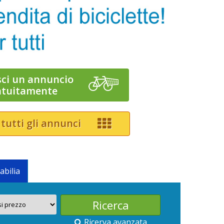
sci un annuncio
atuitamente
 tutti gli annunci
abilia
Ricerva avanzata