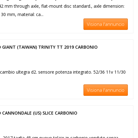
2 mm through axle, flat-mount disc standard., axle dimension:
30 mm, material: ca...
Visiona l'annuncio
 GIANT (TAIWAN) TRINITY TT 2019 CARBONIO
 s. cambio ultegra d2. sensore potenza integrato. 52/36 11v 11/30
Visiona l'annuncio
 CANNONDALE (US) SLICE CARBONIO
2, 2017 taglia 48 cm nuovo telaio in carbonio venduto senza