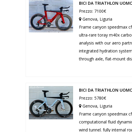
BICI DA TRIATHLON UOM
Prezzo: 7100€
Genova, Liguria
Frame canyon speedmax cfr d
ultra-rare toray m40x carbo
analysis with our aero partne
integrated hydration syste
through axle, flat-mount dis
BICI DA TRIATHLON UOMO
Prezzo: 5780€
Genova, Liguria
Frame canyon speedmax cf s
computational fluid dynamics
wind tunnel. fully internal 