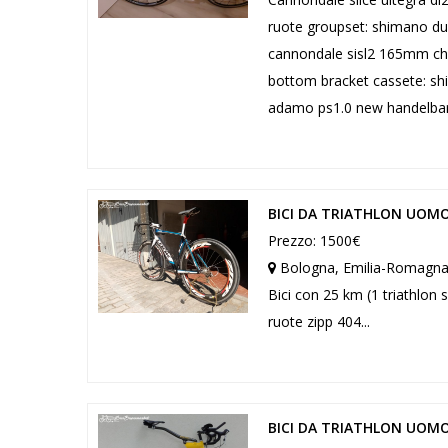
ruote groupset: shimano dur
cannondale sisl2 165mm cha
bottom bracket cassete: sh
adamo ps1.0 new handelbar a
BICI DA TRIATHLON UOMO
Prezzo: 1500€
Bologna, Emilia-Romagn
Bici con 25 km (1 triathlon s
ruote zipp 404...
BICI DA TRIATHLON UOMO