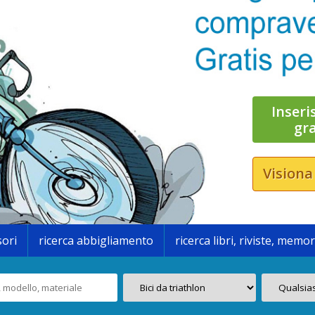
Inseri
gr
Visiona
sori
ricerca abbigliamento
ricerca libri, riviste, memor