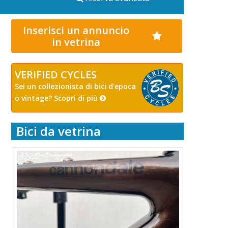
Inserisci un annuncio
in vetrina
VERIFIED CYCLES
Sei un collezionista di bici d'epoca
o vintage? Scopri di più
Bici da vetrina