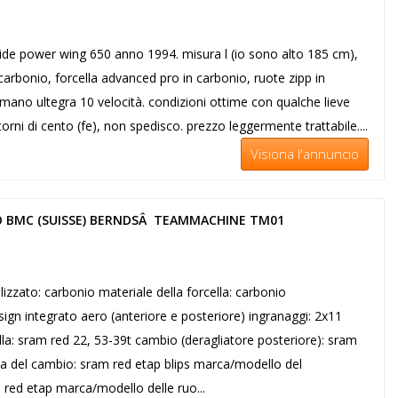
tride power wing 650 anno 1994. misura l (io sono alto 185 cm),
 carbonio, forcella advanced pro in carbonio, ruote zipp in
mano ultegra 10 velocità. condizioni ottime con qualche lieve
orni di cento (fe), non spedisco. prezzo leggermente trattabile....
Visiona l'annuncio
O BMC (SUISSE) BERNDSÂ TEAMMACHINE TM01
lizzato: carbonio materiale della forcella: carbonio
ign integrato aero (anteriore e posteriore) ingranaggi: 2x11
la: sram red 22, 53-39t cambio (deragliatore posteriore): sram
a del cambio: sram red etap blips marca/modello del
 red etap marca/modello delle ruo...