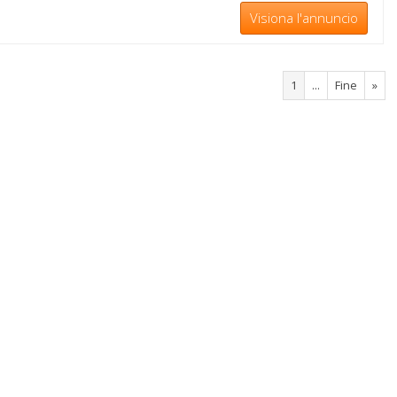
Visiona l'annuncio
1
...
Fine
»