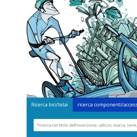
Ricerca bici/telai
ricerca componenti/acces