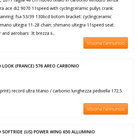
a ace di2 9070 11speed with cyclingceramic pullys crank:
inring: fsa 53/39 130bcd botom bracket: cyclingceramic
imano ultegra 11-28 chain: shimano ultegra 11speed seat:
nd aerobars: 3t brezza ii...
Visiona l'annuncio
 LOOK (FRANCE) 576 AREO CARBONIO
a
print) record ultra titanio / carbonio lunghezza pedivella 172.5.
Visiona l'annuncio
 SOFTRIDE (US) POWER WING 650 ALLUMINIO