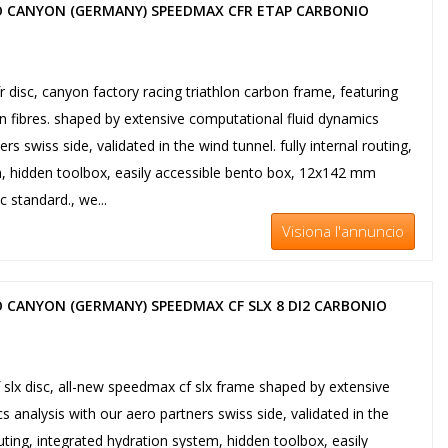
O CANYON (GERMANY) SPEEDMAX CFR ETAP CARBONIO
isc, canyon factory racing triathlon carbon frame, featuring
n fibres. shaped by extensive computational fluid dynamics
rs swiss side, validated in the wind tunnel. fully internal routing,
m, hidden toolbox, easily accessible bento box, 12x142 mm
c standard., we...
Visiona l'annuncio
 CANYON (GERMANY) SPEEDMAX CF SLX 8 DI2 CARBONIO
lx disc, all-new speedmax cf slx frame shaped by extensive
 analysis with our aero partners swiss side, validated in the
routing, integrated hydration system, hidden toolbox, easily